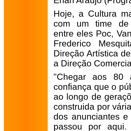
Erlan Araújo (Prog
Hoje, a Cultura m
com um time de pr
entre eles Poc, Van
Frederico Mesqu
Direção Artística d
a Direção Comercial 
"Chegar aos 80 
confiança que o púb
ao longo de geraç
construida por vária
dos
anunciantes e 
passou por aqui.