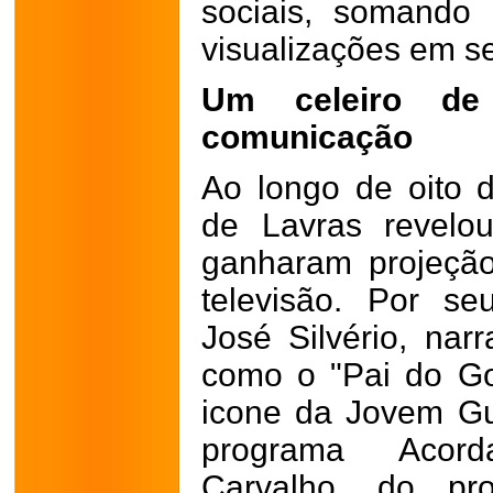
sociais, somando
visualizações em s
Um celeiro de
comunicação
Ao longo de oito 
de Lavras revelo
ganharam projeção
televisão. Por s
José Silvério, nar
como o "Pai do Go
icone da Jovem Gu
programa Acord
Carvalho, do pr