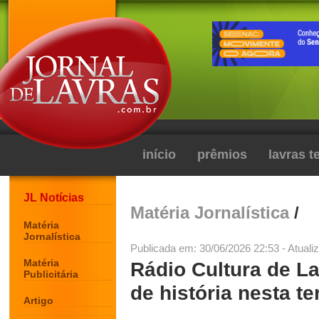
início
prêmios
lavras 
JL Notícias
Matéria Jornalística
/
Matéria
Jornalística
Publicada em: 30/06/2026 22:53 - Atuali
Matéria
Rádio Cultura de L
Publicitária
de história nesta te
Artigo