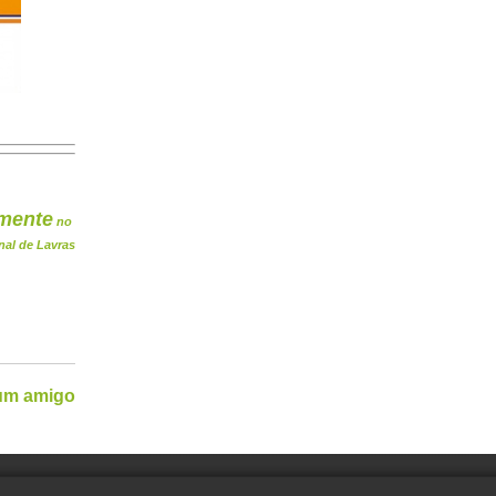
mente
no
nal de Lavras
 um amigo