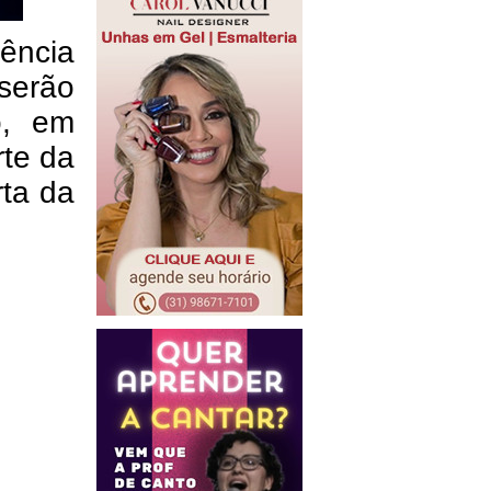
ência
 serão
o, em
rte da
rta da