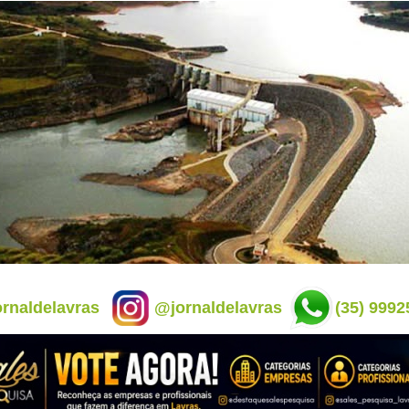
rnaldelavras
@jornaldelavras
(35) 9992