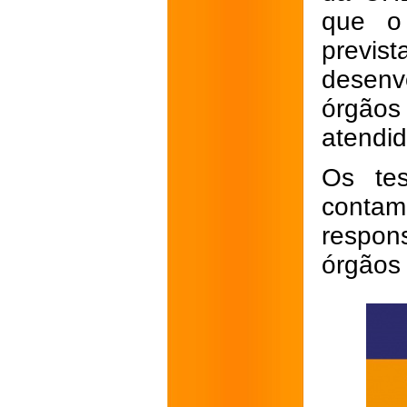
que o 
previs
desenv
órgão
atendid
Os tes
contam
respon
órgãos 