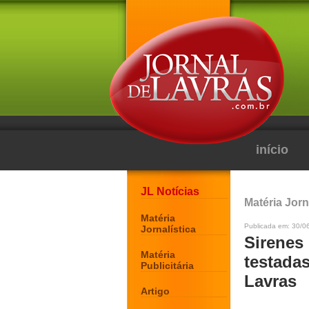
início
JL Notícias
Matéria Jorn
Matéria
Publicada em: 30/0
Jornalística
Sirenes
Matéria
testadas
Publicitária
Lavras
Artigo