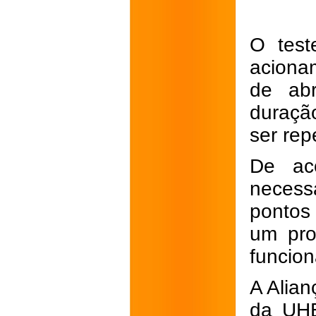
O test
aciona
de ab
duraçã
ser rep
De ac
necess
pontos
um pro
funcion
A Alian
da UHE