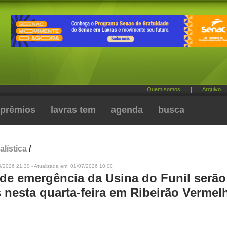
Quem somos
|
Arquivo
prêmios
lavras tem
agenda
busca
alística
/
6/2026 21:30 - Atualizada em: 01/07/2026 10:00
 de emergência da Usina do Funil serão
 nesta quarta-feira em Ribeirão Vermel