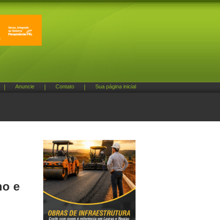
|
Anuncie
|
Contato
|
Sua página inicial
ho e