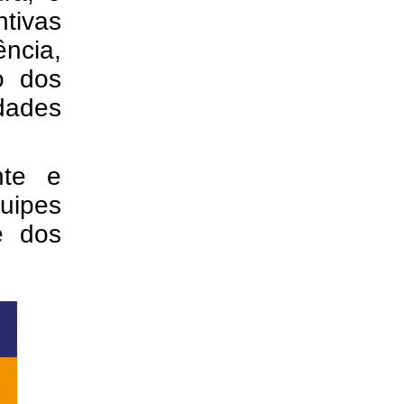
tivas
ncia,
o dos
ades
nte e
uipes
e dos