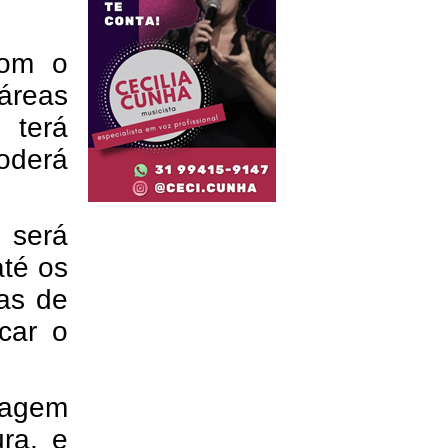
com o
áreas
 terá
oderá
 será
até os
nas de
car o
rragem
ra, e