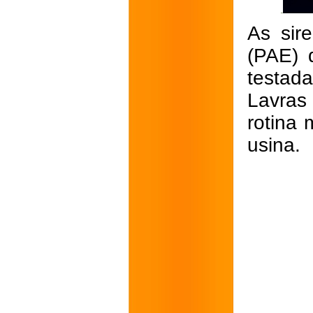
As sir
(PAE) 
testad
Lavras 
rotina 
usina.