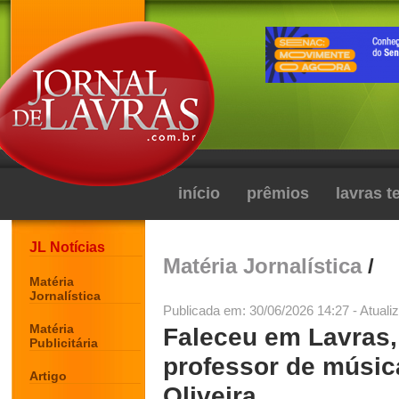
início
prêmios
lavras 
JL Notícias
Matéria Jornalística
/
Matéria
Jornalística
Publicada em: 30/06/2026 14:27 - Atuali
Matéria
Faleceu em Lavras,
Publicitária
professor de músic
Artigo
Oliveira