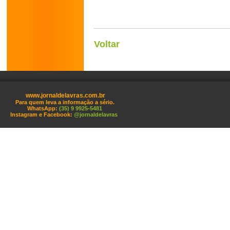
Voltar
www.jornaldelavras.com.br
Para quem leva a informação a sério.
WhatsApp:
(35) 9 9925-5481
Instagram e Facebook:
@jornaldelavras