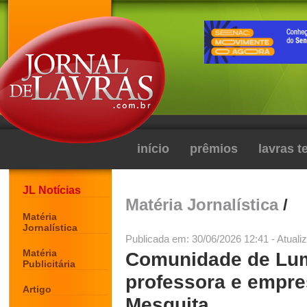
início
prêmios
lavras 
JL Notícias
Matéria Jornalística
/
Matéria
Jornalística
Publicada em: 30/06/2026 12:41 - Atuali
Matéria
Comunidade de Lum
Publicitária
professora e empre
Artigo
Mesquita