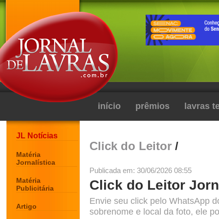
início
prêmios
lavras 
JL Notícias
Click do Leitor
/
Matéria
Jornalística
Publicada em: 30/06/2026 08:55
Matéria
Click do Leitor Jorn
Publicitária
Envie seu click pelo WhatsApp d
Artigo
sobrenome e local da foto, ele po