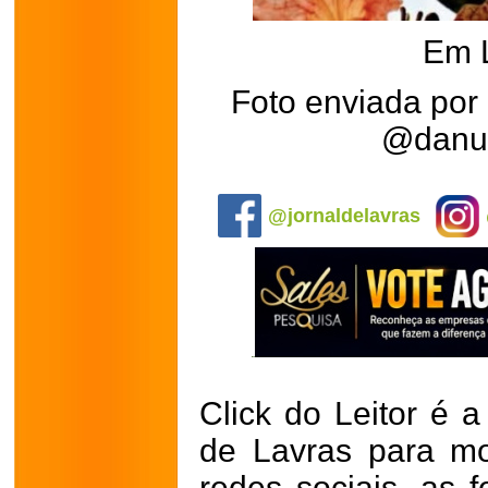
Em 
Foto enviada por
@danuz
.
@jornaldelavras
Click do Leitor é a
de Lavras para mo
redes sociais, as 