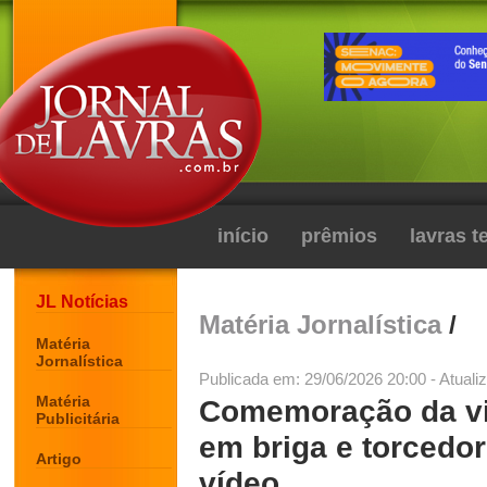
início
prêmios
lavras 
JL Notícias
Matéria Jornalística
/
Matéria
Jornalística
Publicada em: 29/06/2026 20:00 - Atuali
Matéria
Comemoração da vit
Publicitária
em briga e torcedor
Artigo
vídeo