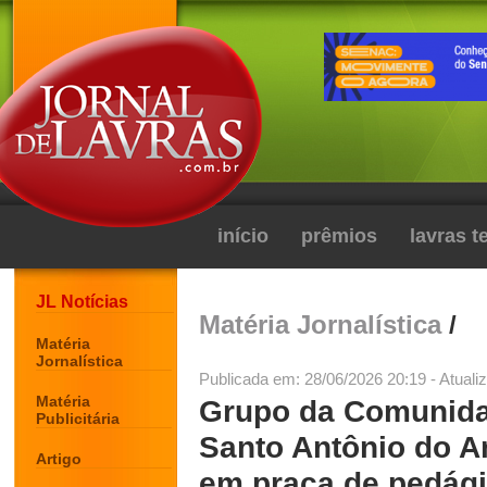
início
prêmios
lavras 
JL Notícias
Matéria Jornalística
/
Matéria
Jornalística
Publicada em: 28/06/2026 20:19 - Atuali
Matéria
Grupo da Comunida
Publicitária
Santo Antônio do Am
Artigo
em praça de pedág