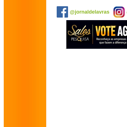
.
@jornaldelavras