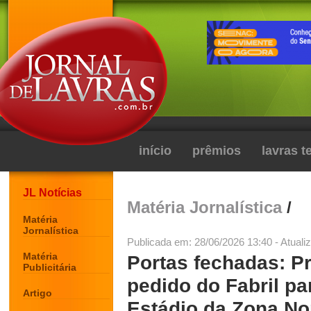
início
prêmios
lavras 
JL Notícias
Matéria Jornalística
/
Matéria
Jornalística
Publicada em: 28/06/2026 13:40 - Atuali
Matéria
Portas fechadas: Pr
Publicitária
pedido do Fabril par
Artigo
Estádio da Zona No