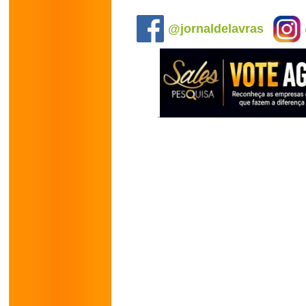
.
@jornaldelavras