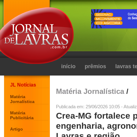
início
prêmios
lavras 
JL Notícias
Matéria Jornalística
/
Matéria
Jornalística
Publicada em: 29/06/2026 10:05 - Atuali
Matéria
Crea-MG fortalece 
Publicitária
engenharia, agrono
Artigo
Lavras e região