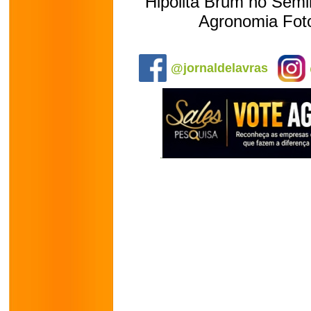
Hipolita Brum no Semi
Agronomia Fot
.
@jornaldelavras