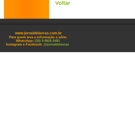
Voltar
www.jornaldelavras.com.br
Para quem leva a informação a sério.
WhatsApp:
(35) 9 9925-5481
Instagram e Facebook:
@jornaldelavras