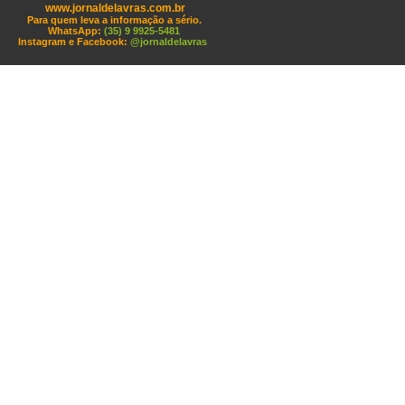
www.jornaldelavras.com.br
Para quem leva a informação a sério.
WhatsApp:
(35) 9 9925-5481
Instagram e Facebook:
@jornaldelavras