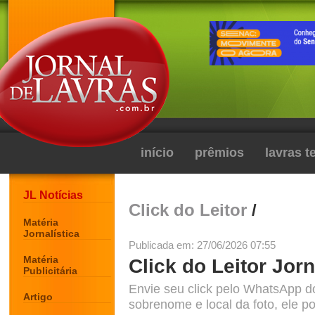
início
prêmios
lavras 
JL Notícias
Click do Leitor
/
Matéria
Jornalística
Publicada em: 27/06/2026 07:55
Matéria
Click do Leitor Jorn
Publicitária
Envie seu click pelo WhatsApp d
Artigo
sobrenome e local da foto, ele po