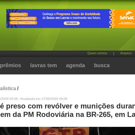
Quem somos
|
Arquivo
prêmios
lavras tem
agenda
busca
alística
/
6/2026 00:06 - Atualizada em: 27/06/2026 09:08
 preso com revólver e munições dura
em da PM Rodoviária na BR-265, em La