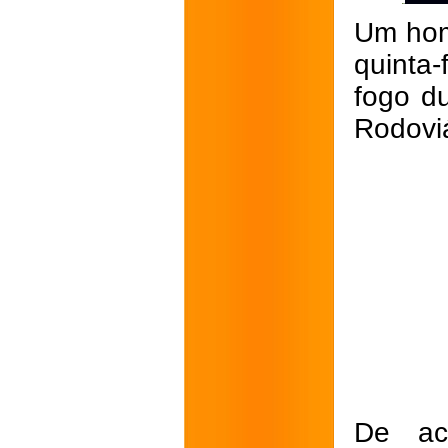
Um hom
quinta-
fogo d
Rodovi
De ac