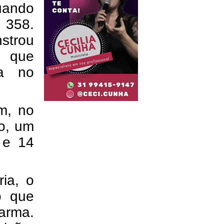
uando
 358.
strou
o que
ca no
am, no
ro, um
 e 14
ria, o
o que
 arma.