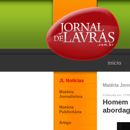
início
JL Notícias
Matéria Jorn
Matéria
Publicada em: 27/0
Jornalística
Homem é
Matéria
abordag
Publicitária
Artigo