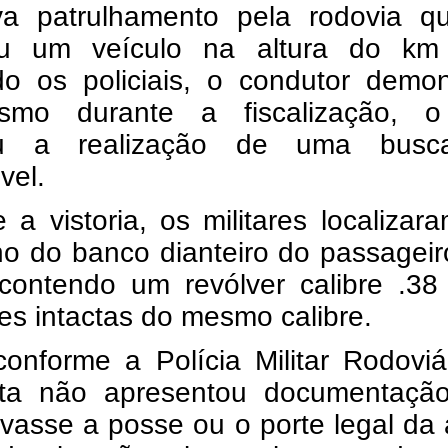
ava patrulhamento pela rodovia q
u um veículo na altura do km
o os policiais, o condutor demon
ismo durante a fiscalização, 
ou a realização de uma bus
vel.
 a vistoria, os militares localizar
ho do banco dianteiro do passagei
 contendo um revólver calibre .38
s intactas do mesmo calibre.
onforme a Polícia Militar Rodoviá
sta não apresentou documentaçã
vasse a posse ou o porte legal da