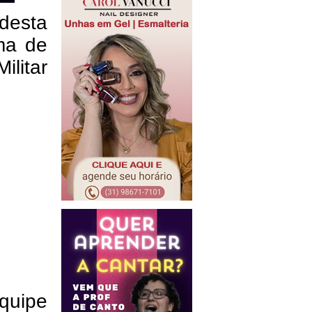
desta
rma de
ilitar
quipe