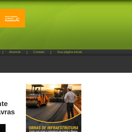
|
Anuncie
|
Contato
|
Sua página inicial
nte
vras