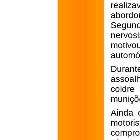
realiz
abordo
Segund
nervos
motiv
automó
Durante
assoal
coldre
muniçõe
Ainda c
motori
compro