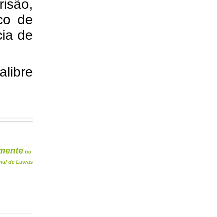
risão,
co de
cia de
libre
mente
no
nal de Lavras