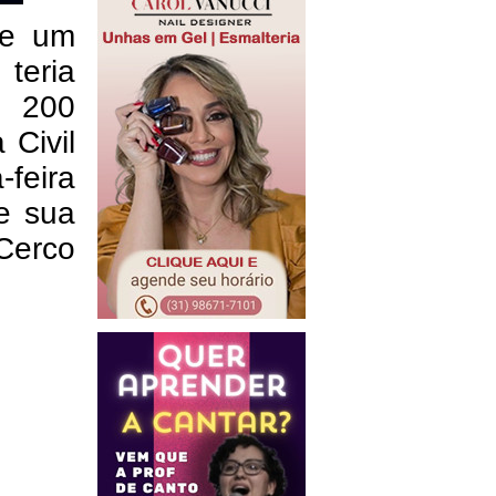
de um
teria
$ 200
 Civil
feira
 e sua
Cerco