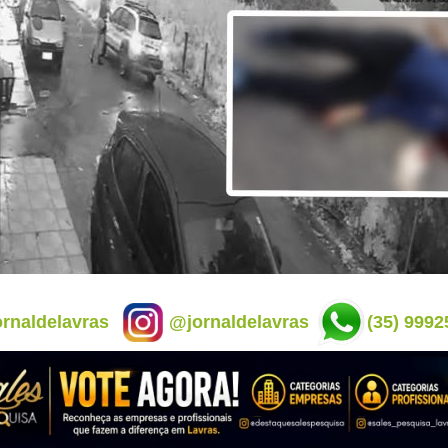
rnaldelavras
@jornaldelavras
(35) 9992