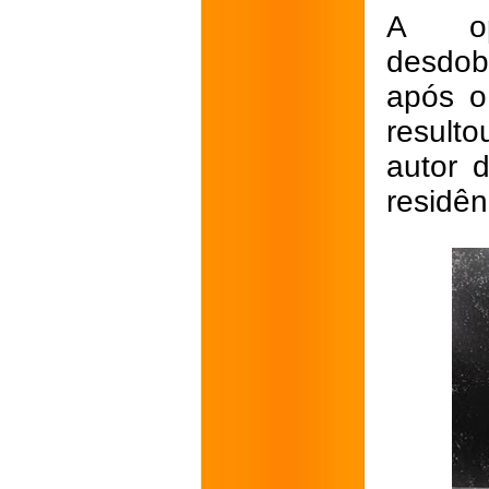
A op
desdob
após o
resulto
autor 
residên