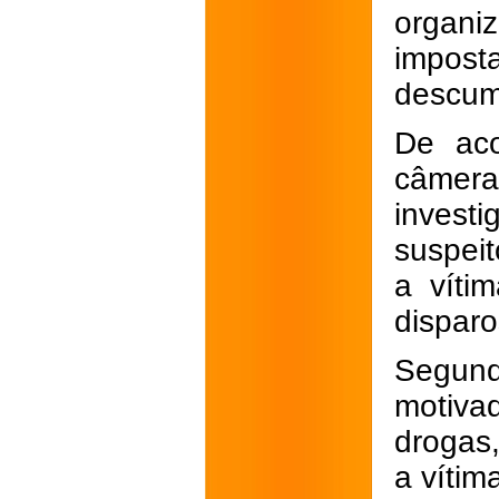
organ
impos
descum
De aco
câmer
invest
suspeit
a víti
disparo
Segund
motiva
drogas
a vítim