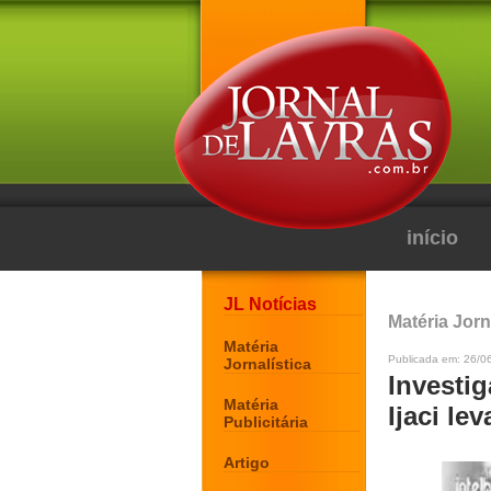
início
JL Notícias
Matéria Jorn
Matéria
Publicada em: 26/0
Jornalística
Investi
Matéria
Ijaci le
Publicitária
Artigo