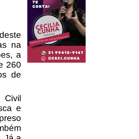
 deste
as na
es, a
te 260
os de
Civil
sca e
preso
ambém
. Já a