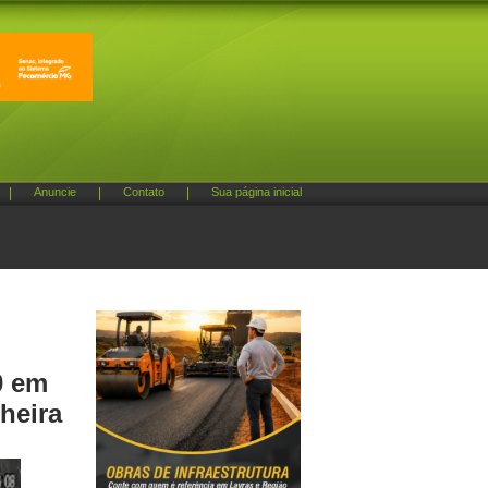
|
Anuncie
|
Contato
|
Sua página inicial
0 em
heira