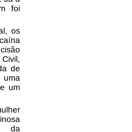
m foi
l, os
ocaína
cisão
Civil,
da de
r uma
de um
ulher
inosa
do da