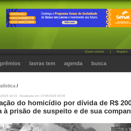
Quem somos
|
Arquivo
prêmios
lavras tem
agenda
busca
alística
/
6/2026 19:10 - Atualizada em: 27/06/2026 00:06
gação do homicídio por dívida de R$ 20
va à prisão de suspeito e de sua compan