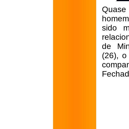
Quase 
homem 
sido 
relacio
de Min
(26), o
compa
Fechad