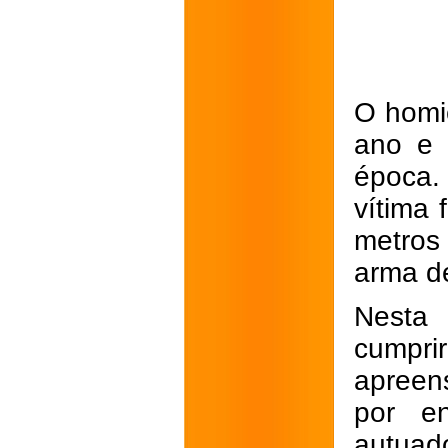
O homic
ano e 
época.
vítima
metros
arma d
Nesta 
cumpri
apreen
por e
autuado