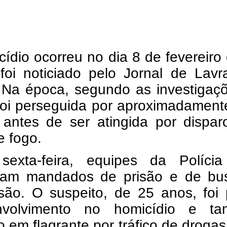
ídio ocorreu no dia 8 de fevereiro
foi noticiado pelo Jornal de Lavr
 Na época, segundo as investigaçõ
 foi perseguida por aproximadamen
 antes de ser atingida por dispar
e fogo.
sexta-feira, equipes da Polícia 
ram mandados de prisão e de bu
são. O suspeito, de 25 anos, foi 
nvolvimento no homicídio e t
 em flagrante por tráfico de drogas