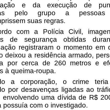
ização e da execução de pun
tas pelo grupo a pessoas
prissem suas regras.
rdo com a Polícia Civil, image
as de segurança obtidas dura
igação registraram o momento em 
o deixou a residência armado, per
ma por cerca de 260 metros e ef
s à queima-roupa.
o a corporação, o crime teria
do por desavenças ligadas ao tráf
, envolvendo uma dívida de R$ 20
a possuía com o investigado.