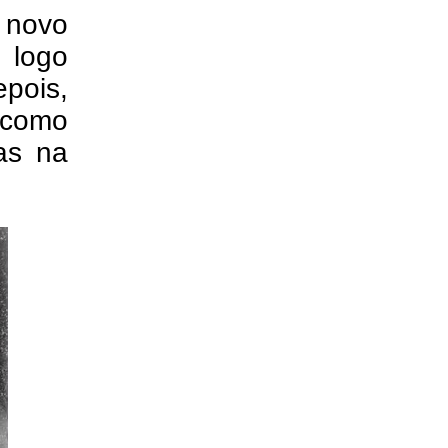
novo
 logo
pois,
 como
as na