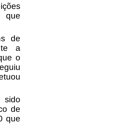
ições
 que
ns de
nte a
que o
seguiu
etuou
 sido
ico de
0 que