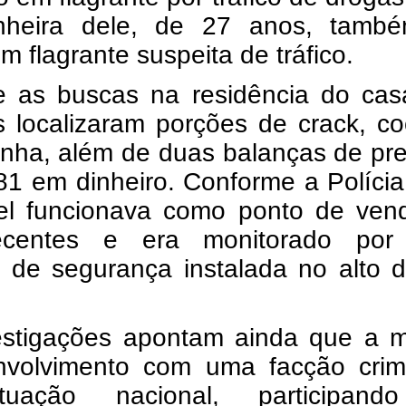
heira dele, de 27 anos, també
m flagrante suspeita de tráfico.
e as buscas na residência do casa
is localizaram porções de crack, c
nha, além de duas balanças de pre
1 em dinheiro. Conforme a Polícia 
el funcionava como ponto de ven
pecentes e era monitorado po
 de segurança instalada no alto 
estigações apontam ainda que a m
envolvimento com uma facção crim
uação nacional, participan