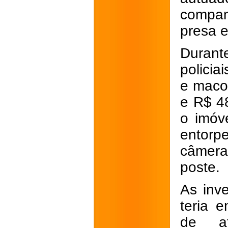
compan
presa e
Durant
policia
e maco
e R$ 48
o imóv
entor
câmera
poste.
As inv
teria 
de at