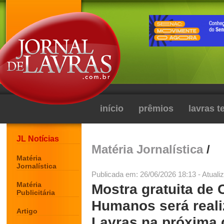
início
prêmios
lavras 
JL Notícias
Matéria Jornalística
/
Matéria
Jornalística
Publicada em: 26/06/2026 18:13 - Atuali
Matéria
Mostra gratuita de 
Publicitária
Humanos será reali
Artigo
Lavras na próxima q