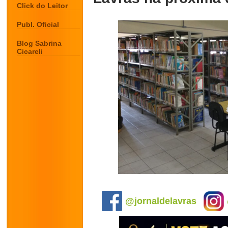
Click do Leitor
Publ. Oficial
Blog Sabrina
Cicareli
.
@jornaldelavras