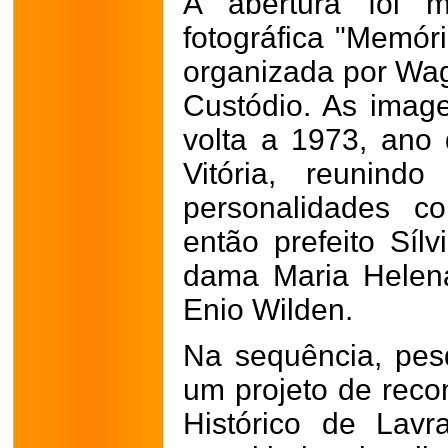
A abertura foi m
fotográfica "Memór
organizada por Wa
Custódio. As imag
volta a 1973, ano
Vitória, reunindo
personalidades c
então prefeito Sílv
dama Maria Helena
Enio Wilden.
Na sequência, pes
um projeto de recon
Histórico de Lav