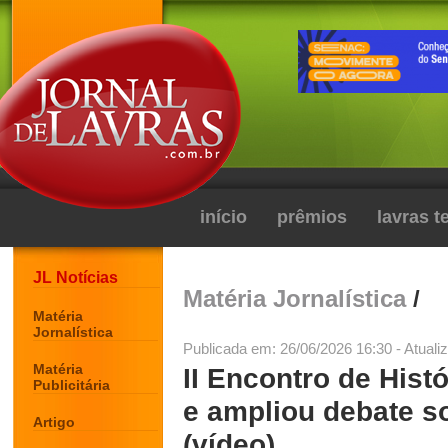
início
prêmios
lavras 
JL Notícias
Matéria Jornalística
/
Matéria
Jornalística
Publicada em: 26/06/2026 16:30 - Atuali
Matéria
II Encontro de Hist
Publicitária
e ampliou debate s
Artigo
(vídeo)