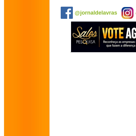
.
@jornaldelavras