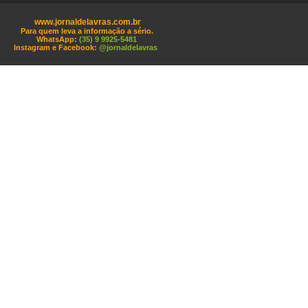
www.jornaldelavras.com.br
Para quem leva a informação a sério.
WhatsApp:
(35) 9 9925-5481
Instagram e Facebook:
@jornaldelavras