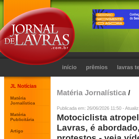
início
prêmios
lavras 
JL Notícias
Matéria Jornalística
/
Matéria
Jornalística
Publicada em: 26/06/2026 11:50 - Atuali
Matéria
Motociclista atrope
Publicitária
Lavras, é abordado
Artigo
protestos - veja víd