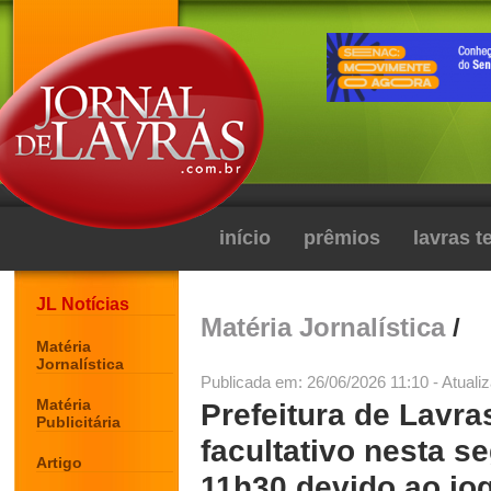
início
prêmios
lavras 
JL Notícias
Matéria Jornalística
/
Matéria
Jornalística
Publicada em: 26/06/2026 11:10 - Atuali
Matéria
Prefeitura de Lavra
Publicitária
facultativo nesta se
Artigo
11h30 devido ao jog