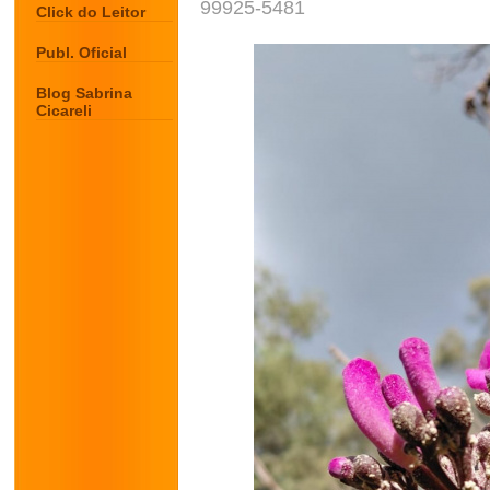
99925-5481
Click do Leitor
Publ. Oficial
Blog Sabrina
Cicareli