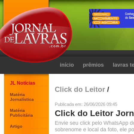
início
prêmios
lavras 
JL Notícias
Click do Leitor
/
Matéria
Jornalística
Publicada em: 26/06/2026 09:45
Matéria
Click do Leitor Jorn
Publicitária
Envie seu click pelo WhatsApp d
Artigo
sobrenome e local da foto, ele po