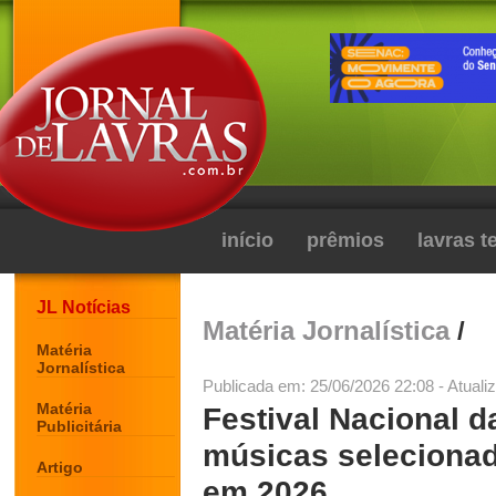
início
prêmios
lavras 
JL Notícias
Matéria Jornalística
/
Matéria
Jornalística
Publicada em: 25/06/2026 22:08 - Atuali
Matéria
Festival Nacional d
Publicitária
músicas selecionad
Artigo
em 2026