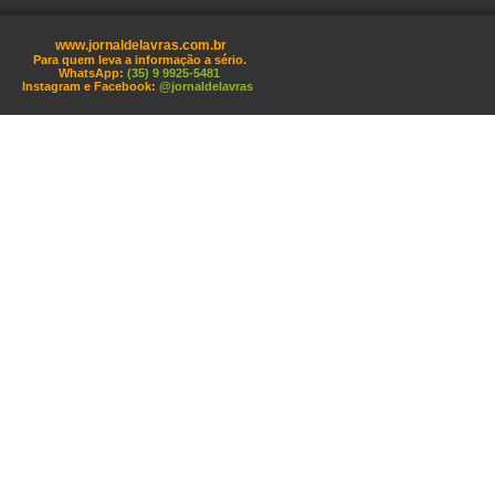
www.jornaldelavras.com.br
Para quem leva a informação a sério.
WhatsApp:
(35) 9 9925-5481
Instagram e Facebook:
@jornaldelavras