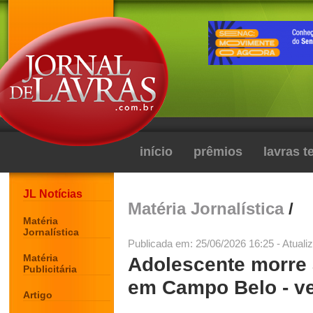
início
prêmios
lavras 
JL Notícias
Matéria Jornalística
/
Matéria
Jornalística
Publicada em: 25/06/2026 16:25 - Atuali
Matéria
Adolescente morre 
Publicitária
em Campo Belo - ve
Artigo