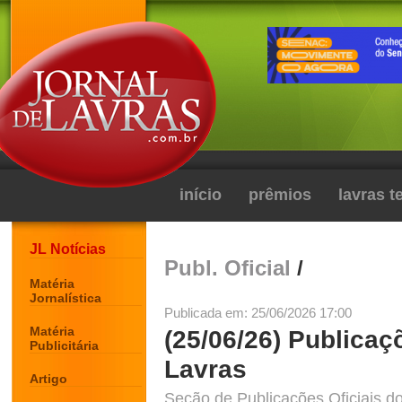
início
prêmios
lavras 
JL Notícias
Publ. Oficial
/
Matéria
Jornalística
Publicada em: 25/06/2026 17:00
Matéria
(25/06/26) Publicaç
Publicitária
Lavras
Artigo
Seção de Publicações Oficiais do 