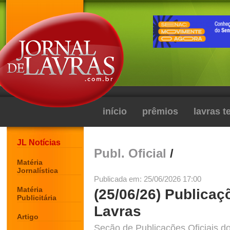
início
prêmios
lavras 
JL Notícias
Publ. Oficial
/
Matéria
Jornalística
Publicada em: 25/06/2026 17:00
Matéria
(25/06/26) Publicaç
Publicitária
Lavras
Artigo
Seção de Publicações Oficiais do 