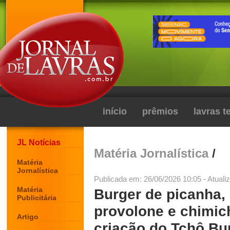
início
prêmios
lavras 
JL Notícias
Matéria Jornalística
/
Matéria
Jornalística
Publicada em: 26/06/2026 10:05 - Atuali
Matéria
Burger de picanha, 
Publicitária
provolone e chimich
Artigo
criação do Tchô Bur