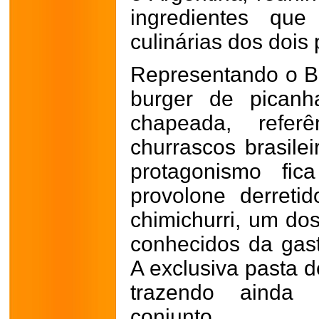
ingredientes que
culinárias dos dois 
Representando o B
burger de picanh
chapeada, referê
churrascos brasilei
protagonismo fic
provolone derreti
chimichurri, um d
conhecidos da gast
A exclusiva pasta d
trazendo ainda
conjunto.