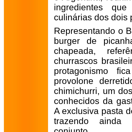
ingredientes que
culinárias dos dois 
Representando o B
burger de picanh
chapeada, referê
churrascos brasilei
protagonismo fic
provolone derreti
chimichurri, um d
conhecidos da gast
A exclusiva pasta d
trazendo ainda
conjunto.