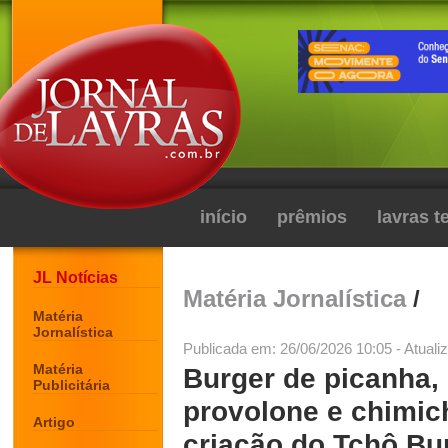
início
prêmios
lavras 
JL Notícias
Matéria Jornalística
/
Matéria
Jornalística
Publicada em: 26/06/2026 10:05 - Atuali
Matéria
Burger de picanha, 
Publicitária
provolone e chimich
Artigo
criação do Tchô Bur