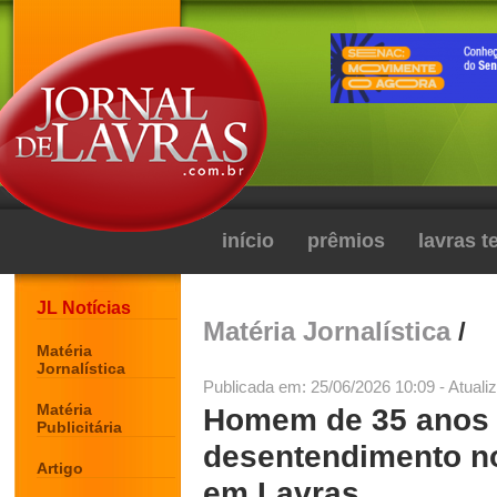
início
prêmios
lavras 
JL Notícias
Matéria Jornalística
/
Matéria
Jornalística
Publicada em: 25/06/2026 10:09 - Atuali
Matéria
Homem de 35 anos é
Publicitária
desentendimento no
Artigo
em Lavras