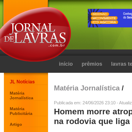
início
prêmios
lavras 
JL Notícias
Matéria Jornalística
/
Matéria
Jornalística
Publicada em: 24/06/2026 23:10 - Atuali
Matéria
Homem morre atrop
Publicitária
na rodovia que liga
Artigo