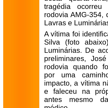
tragédia ocorreu
rodovia AMG-354, q
Lavras e Luminária
A vítima foi identi
Silva (foto abaix
Luminárias. De ac
preliminares, Jos
rodovia quando fo
por uma caminho
impacto, a vítima n
e faleceu na próp
antes mesmo da
médico.