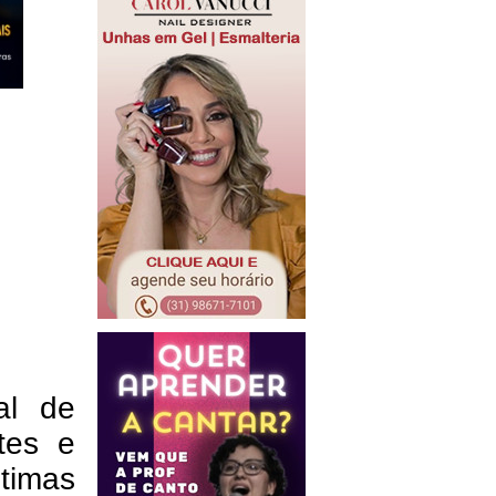
al de
tes e
timas