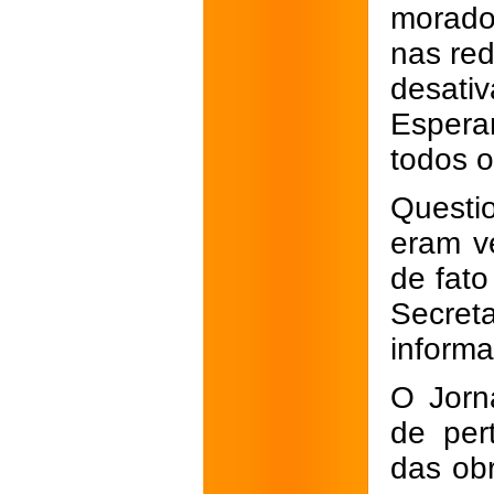
morador
nas red
desati
Espera
todos o
Questi
eram v
de fato
Secret
informa
O Jorn
de per
das ob