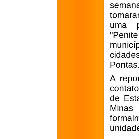
seman
tomara
uma p
"Penite
municí
cidade
Pontas
A repo
contat
de Est
Minas 
formal
unidad