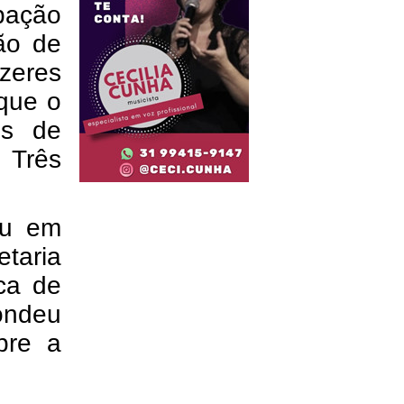
pação
ão de
eres
 que o
os de
 Três
.
ou em
etaria
ca de
ondeu
bre a