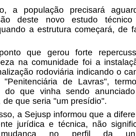
to, a população precisará aguar
são deste novo estudo técnico
quando a estrutura começará, de f
ponto que gerou forte repercus
heza na comunidade foi a instalaç
alização rodoviária indicando o c
 "Penitenciária de Lavras", term
e do que vinha sendo anunciado
 de que seria "um presídio".
sso, a Sejusp informou que a difer
te jurídica e técnica, não signif
mudança no perfil da uni