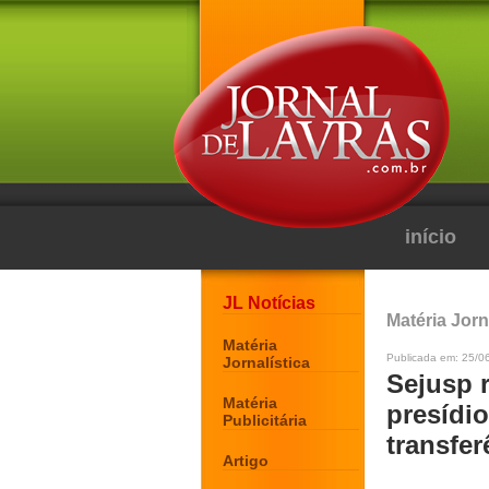
início
JL Notícias
Matéria Jorn
Matéria
Publicada em: 25/0
Jornalística
Sejusp 
Matéria
presídio
Publicitária
transfer
Artigo