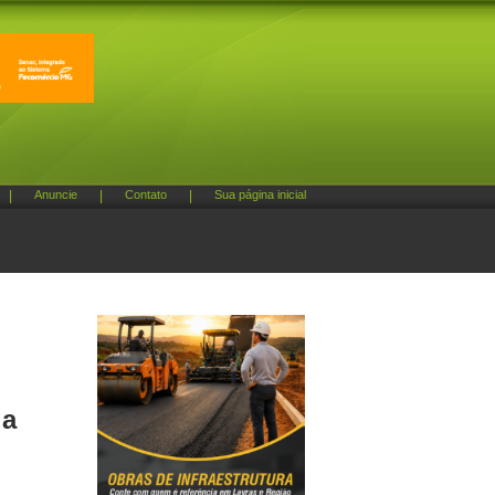
|
Anuncie
|
Contato
|
Sua página inicial
 a