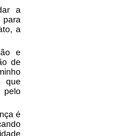
dar a
 para
ato, a
são e
ão de
aminho
o que
 pelo
ença é
icando
dade