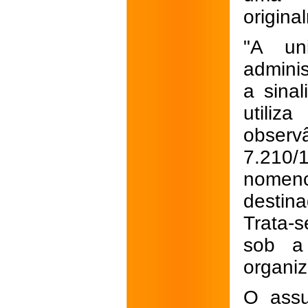
origina
"A un
adminis
a sinal
utiliz
observ
7.210
nomen
destin
Trata-s
sob a
organiz
O assu