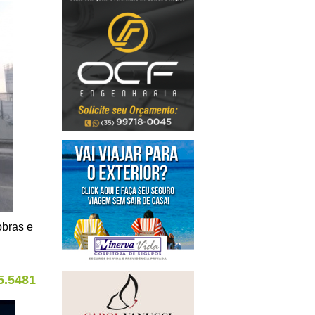
obras e
5.5481