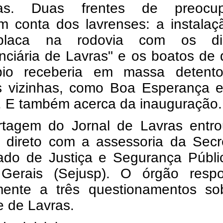
as. Duas frentes de preocu
m conta dos lavrenses: a instalaç
laca na rodovia com os diz
nciária de Lavras" e os boatos de
pio receberia em massa detent
s vizinhas, como Boa Esperança e
. E também acerca da inauguração
rtagem do Jornal de Lavras entr
o direto com a assessoria da Secr
ado de Justiça e Segurança Públi
Gerais (Sejusp). O órgão resp
mente a três questionamentos so
e de Lavras.