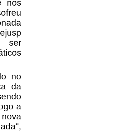
e nos
sofreu
onada
ejusp
u ser
áticos
do no
ca da
sendo
logo a
 nova
ada",