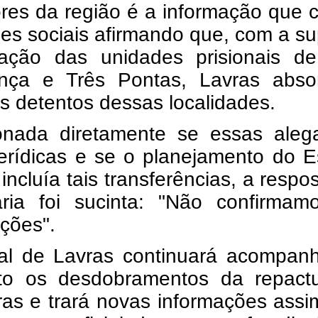
es da região é a informação que c
es sociais afirmando que, com a s
vação das unidades prisionais d
nça e Três Pontas, Lavras absor
s detentos dessas localidades.
onada diretamente se essas aleg
erídicas e se o planejamento do E
 incluía tais transferências, a respo
aria foi sucinta: "Não confirmam
ções".
al de Lavras continuará acompan
to os desdobramentos da repact
ras e trará novas informações ass