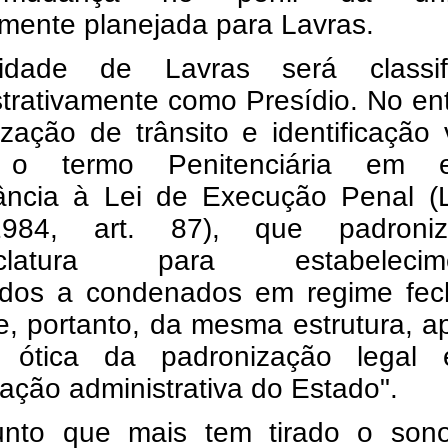
lmente planejada para Lavras.
idade de Lavras será classif
trativamente como Presídio. No en
ização de trânsito e identificação 
a o termo Penitenciária em es
ância à Lei de Execução Penal (L
/1984, art. 87), que padron
clatura para estabelecime
ados a condenados em regime fec
e, portanto, da mesma estrutura, 
 ótica da padronização legal
ação administrativa do Estado".
nto que mais tem tirado o son