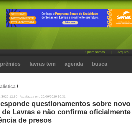
Quem somos
|
Arquivo
prêmios
lavras tem
agenda
busca
alística
/
6/2026 12:30 - Atualizada em: 25/06/2026 16:31
responde questionamentos sobre novo
 de Lavras e não confirma oficialmente
ência de presos