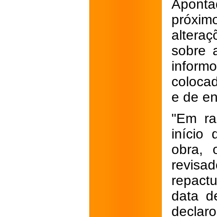
Aponta
próximo
altera
sobre 
infor
colocad
e de e
"Em ra
início
obra, 
revisad
repact
data d
declaro