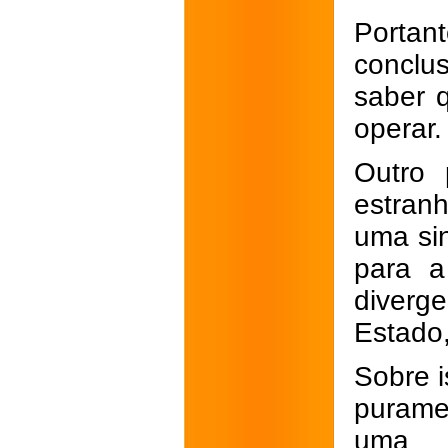
Portan
conclu
saber 
operar.
Outro 
estran
uma sin
para a
diverg
Estado,
Sobre i
puramen
uma 