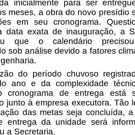
da inicialmente para ser entregu
s meses, a obra do novo presídio 
ções em seu cronograma. Questi
a data exata de inauguração, a S
mou que o calendário preciso
o sob análise devido a fatores clim
ngenharia.
zão do período chuvoso registra
 do ano e da complexidade técni
o cronograma de entrega está 
o junto à empresa executora. Tão 
uação das metas seja concluída, a
e entrega da unidade será inform
u a Secretaria.