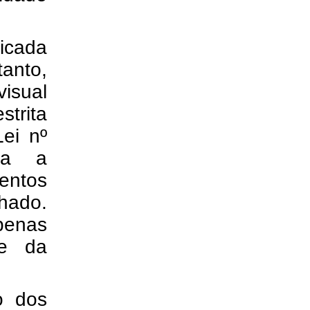
icada
tanto,
visual
trita
ei nº
iza a
ntos
hado.
apenas
 e da
o dos