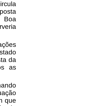
ircula
uposta
e Boa
veria
ações
stado
sta da
os as
hando
uação
im que