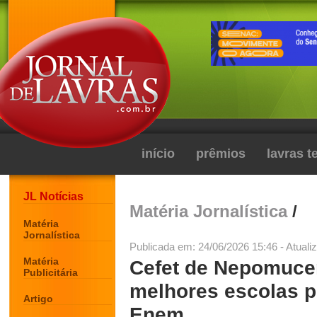
início
prêmios
lavras 
JL Notícias
Matéria Jornalística
/
Matéria
Jornalística
Publicada em: 24/06/2026 15:46 - Atuali
Matéria
Cefet de Nepomucen
Publicitária
melhores escolas p
Artigo
Enem