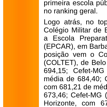
primeira escola pú
no ranking geral.
Logo atrás, no to
Colégio Militar de 
a Escola Prepara
(EPCAR), em Barba
posição vem o Co
(COLTET), de Belo
694,15; Cefet-MG
média de 684,40;
com 681,21 de médi
673,46; Cefet-MG 
Horizonte, com 6