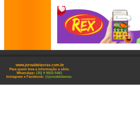
www.jornaldelavras.com.br
Para quem leva a informação a sério.
WhatsApp:
(35) 9 9925-5481
Instagram e Facebook:
@jornaldelavras