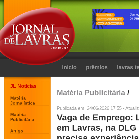
início
prêmios
lavras 
JL Notícias
Matéria Publicitária
/
Matéria
Jornalística
Publicada em: 24/06/2026 17:55 - Atuali
Matéria
Vaga de Emprego: L
Publicitária
em Lavras, na DLG 
Artigo
precisa experiência