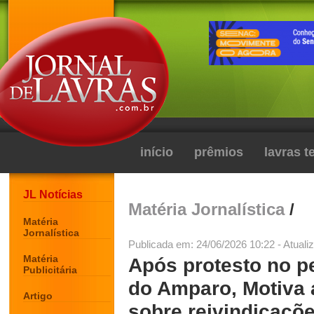
início
prêmios
lavras 
JL Notícias
Matéria Jornalística
/
Matéria
Jornalística
Publicada em: 24/06/2026 10:22 - Atuali
Matéria
Após protesto no p
Publicitária
do Amparo, Motiva 
Artigo
sobre reivindicaçõ