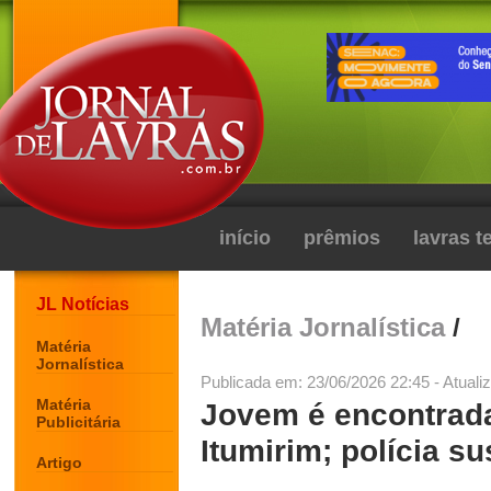
início
prêmios
lavras 
JL Notícias
Matéria Jornalística
/
Matéria
Jornalística
Publicada em: 23/06/2026 22:45 - Atuali
Matéria
Jovem é encontrada
Publicitária
Itumirim; polícia su
Artigo