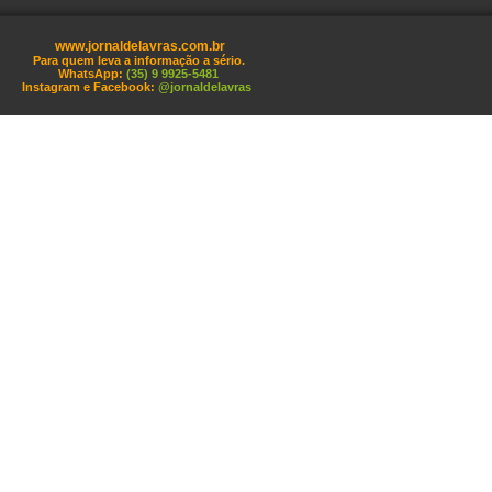
www.jornaldelavras.com.br
Para quem leva a informação a sério.
WhatsApp:
(35) 9 9925-5481
Instagram e Facebook:
@jornaldelavras