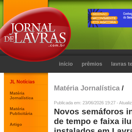
início
prêmios
lavras 
JL Notícias
Matéria Jornalística
/
Matéria
Jornalística
Publicada em: 23/06/2026 19:27 - Atuali
Matéria
Novos semáforos in
Publicitária
de tempo e faixa i
Artigo
instalados em Lavr