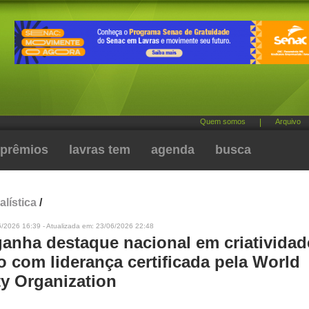
Quem somos
|
Arquivo
prêmios
lavras tem
agenda
busca
alística
/
6/2026 16:39 - Atualizada em: 23/06/2026 22:48
ganha destaque nacional em criatividad
o com liderança certificada pela World
ty Organization