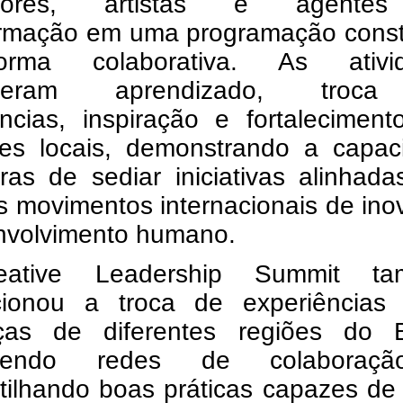
dores, artistas e agente
ormação em uma programação const
rma colaborativa. As ativi
overam aprendizado, troc
ências, inspiração e fortalecimen
es locais, demonstrando a capac
ras de sediar iniciativas alinhad
s movimentos internacionais de in
nvolvimento humano.
ative Leadership Summit ta
cionou a troca de experiências 
nças de diferentes regiões do Br
lecendo redes de colaboraç
tilhando boas práticas capazes de