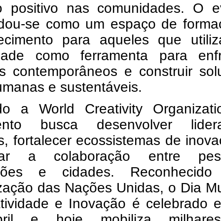
o positivo nas comunidades. O e
idou-se como um espaço de forma
ecimento para aqueles que utili
vidade como ferramenta para enfr
os contemporâneos e construir sol
umanas e sustentáveis.
o a World Creativity Organizati
ento busca desenvolver lider
as, fortalecer ecossistemas de inov
ular a colaboração entre pes
uições e cidades. Reconhecido
zação das Nações Unidas, o Dia Mu
atividade e Inovação é celebrado 
ril e hoje mobiliza milhar