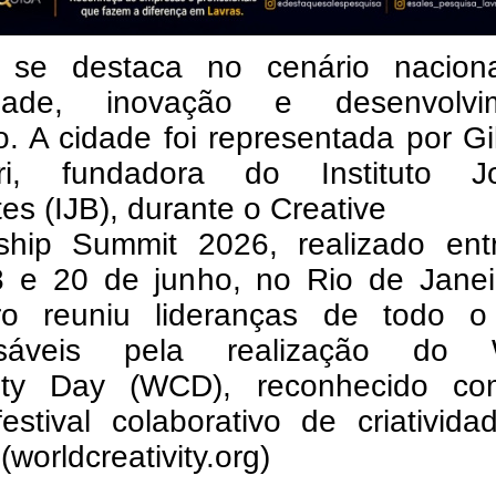
 se destaca no cenário nacion
vidade, inovação e desenvolvi
. A cidade foi representada por G
ri, fundadora do Instituto J
tes (IJB), durante o Creative
ship Summit 2026, realizado ent
8 e 20 de junho, no Rio de Janei
ro reuniu lideranças de todo o
nsáveis pela realização do 
vity Day (WCD), reconhecido c
estival colaborativo de criativid
worldcreativity.org)