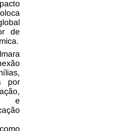
mpacto
coloca
global
or de
mica.
ilmara
nexão
ílias,
s por
ação,
ade e
cação
 como