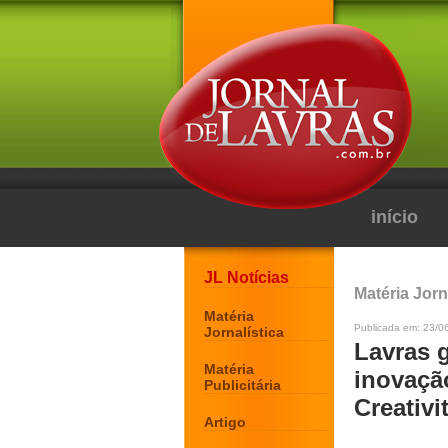
início
JL Notícias
Matéria Jorn
Matéria
Publicada em: 23/0
Jornalística
Lavras 
Matéria
inovaçã
Publicitária
Creativi
Artigo