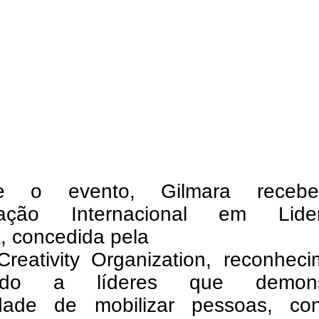
te o evento, Gilmara receb
icação Internacional em Lide
a, concedida pela
Creativity Organization, reconhec
nado a líderes que demons
dade de mobilizar pessoas, con