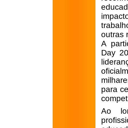
educa
impact
trabalh
outras 
A part
Day 20
lideran
oficia
milhar
para ce
competê
Ao lo
profis