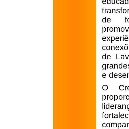
educa
transf
de fo
prom
experi
conexõ
de Lav
grande
e dese
O Cre
propor
lidera
forta
compar