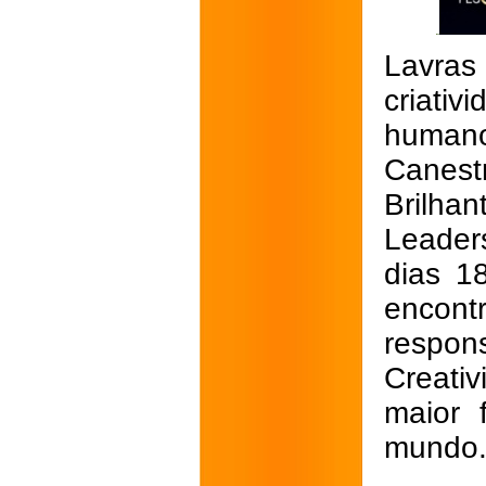
Lavras
criati
humano
Canest
Brilhan
Leader
dias 1
encont
respo
Creati
maior f
mundo.(