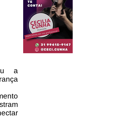
eu a
rança
imento
tram
ectar