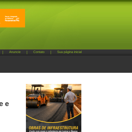
|
Anuncie
|
Contato
|
Sua página inicial
e e