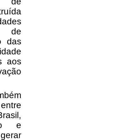
s de
ruída
dades
a de
to das
idade
as aos
ovação
mbém
entre
asil,
ão e
 gerar