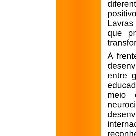
diferen
positiv
Lavras
que pr
transfo
À frent
desenv
entre 
educad
meio 
neuro
desen
interna
reconh