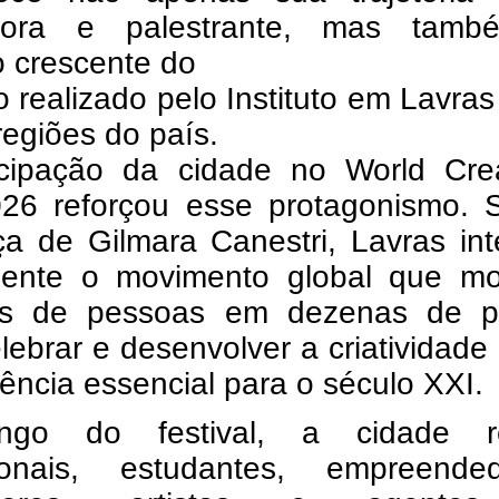
dora e palestrante, mas tam
o crescente do
o realizado pelo Instituto em Lavra
regiões do país.
icipação da cidade no World Creat
26 reforçou esse protagonismo. 
ça de Gilmara Canestri, Lavras in
lmente o movimento global que mob
es de pessoas em dezenas de p
lebrar e desenvolver a criatividad
ncia essencial para o século XXI.
ngo do festival, a cidade r
sionais, estudantes, empreended