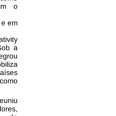
bém o
s e em
ivity
Sob a
tegrou
iliza
aíses
e como
euniu
ores,