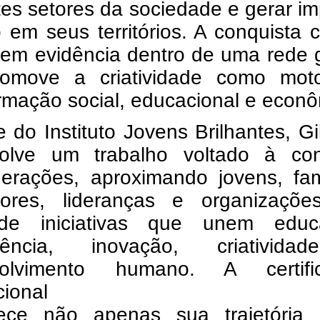
tes setores da sociedade e gerar i
o em seus territórios. A conquista 
 em evidência dentro de uma rede 
omove a criatividade como mot
rmação social, educacional e econô
e do Instituto Jovens Brilhantes, G
olve um trabalho voltado à co
gerações, aproximando jovens, fam
ores, lideranças e organizaçõe
de iniciativas que unem educ
ciência, inovação, criativid
volvimento humano. A certifi
cional
ece não apenas sua trajetória