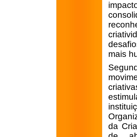
impact
consol
reconh
criati
desafi
mais h
Segund
movim
criativ
estim
instit
Organi
da Cri
de ab