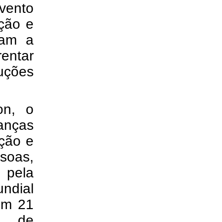
vento
ção e
zam a
entar
uções
on, o
anças
ação e
soas,
 pela
ndial
em 21
es de