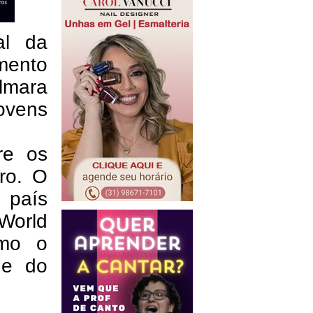
al da
mento
ilmara
ovens
re os
ro. O
 país
World
omo o
ade do