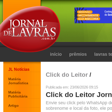
início
prêmios
lavras 
JL Notícias
Click do Leitor
/
Matéria
Jornalística
Publicada em: 23/06/2026 09:15
Matéria
Click do Leitor Jorn
Publicitária
Envie seu click pelo WhatsApp d
Artigo
sobrenome e local da foto, ele po