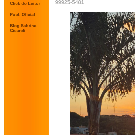
99925-5481
Click do Leitor
Publ. Oficial
Blog Sabrina
Cicareli