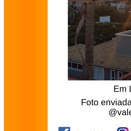
Em 
Foto enviada
@val
.