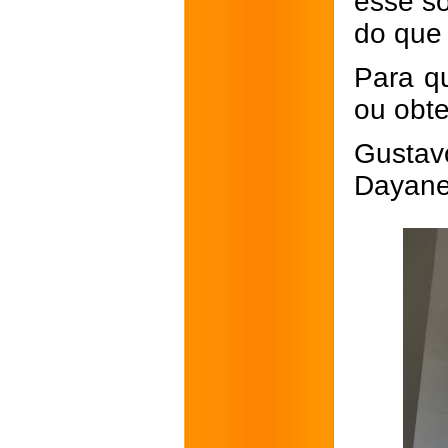
esse so
do que 
Para q
ou obte
Gustav
Dayane