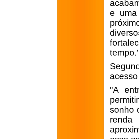
acabam
e uma 
próxim
divers
fortale
tempo.
Segundo
acesso
"A ent
permiti
sonho d
renda
aproxi