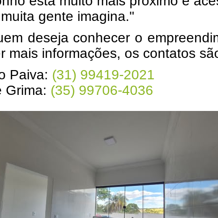
nho está muito mais próximo e ace
muita gente imagina."
uem deseja conhecer o empreendi
r mais informações, os contatos sã
o Paiva:
(31) 99419-2021
 Grima:
(35) 99706-4036