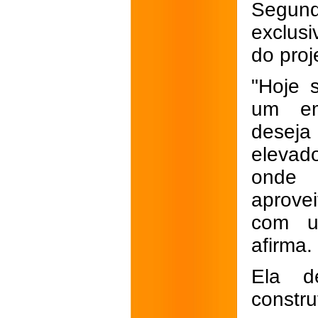
Segun
exclusi
do proj
"Hoje 
um em
deseja
elevad
onde 
aprove
com u
afirma.
Ela d
constru