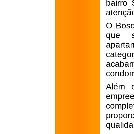
bairro
atenção
O Bosq
que s
apart
catego
acabam
condom
Além d
empre
compl
propor
qualida