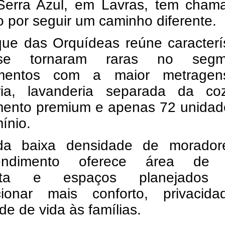
 Serra Azul, em Lavras, tem cham
 por seguir um caminho diferente.
ue das Orquídeas reúne caracterís
e tornaram raras no segme
amentos com a maior metrage
ria, lavanderia separada da coz
ento premium e apenas 72 unidad
ínio.
a baixa densidade de morador
endimento oferece área de 
eta e espaços planejados 
cionar mais conforto, privacid
de de vida às famílias.