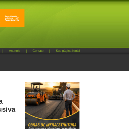
|
Anuncie
|
Contato
|
Sua página inicial
a
usiva