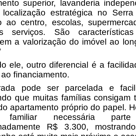
ento superior, lavanderia indepen
localização estratégica no Serra 
o ao centro, escolas, supermerca
os serviços. São característica
cem a valorização do imóvel ao lo
"
 ele, outro diferencial é a facilid
 ao financiamento.
rada pode ser parcelada e facili
ndo que muitas famílias consigam t
o apartamento próprio do papel. H
 familiar necessária part
madamente R$ 3.300, mostrand