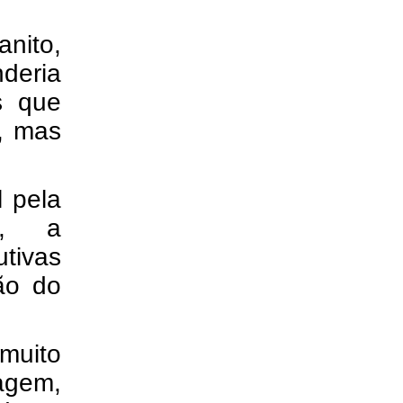
nito,
nderia
s que
, mas
 pela
to, a
utivas
ão do
muito
agem,