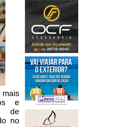
 mais
tos e
o de
do no