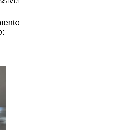
ssível
mento
o: