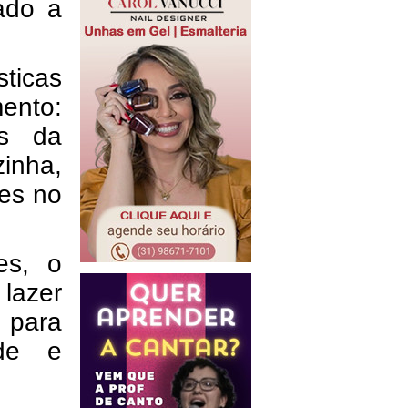
ado a
ticas
nto:
ns da
inha,
es no
es, o
lazer
para
ade e