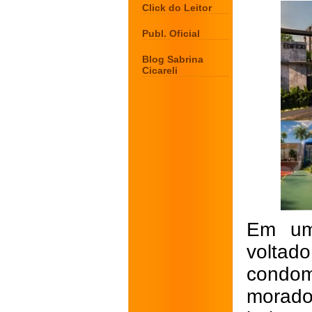
Click do Leitor
Publ. Oficial
Blog Sabrina
Cicareli
Em um 
volta
cond
morado