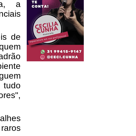
a, a
nciais
is de
quem
adrão
iente
eguem
 tudo
res",
alhes
 raros