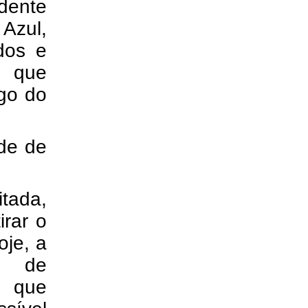
dente
Azul,
dos e
s que
ngo do
ade de
tada,
irar o
oje, a
e de
o que