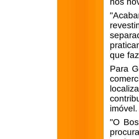
nos no
"Acaba
revesti
separa
pratic
que faz
Para G
comer
locali
contri
imóvel.
"O Bos
procur