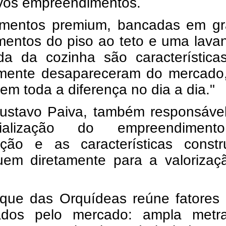
vos empreendimentos.
mentos premium, bancadas em gra
mentos do piso ao teto e uma lava
da da cozinha são característica
amente desapareceram do mercado
em toda a diferença no dia a dia."
ustavo Paiva, também responsável
cialização do empreendimen
zação e as características constr
buem diretamente para a valorizaç
que das Orquídeas reúne fatores 
ados pelo mercado: ampla metr