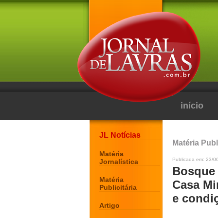
início
JL Notícias
Matéria Publi
Matéria
Publicada em: 23/0
Jornalística
Bosque 
Matéria
Casa Mi
Publicitária
e condiç
Artigo