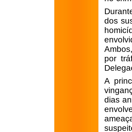
Durante
dos sus
homicí
envolv
Ambos,
por tr
Delegac
A prin
vinganç
dias an
envolv
ameaça
suspeit