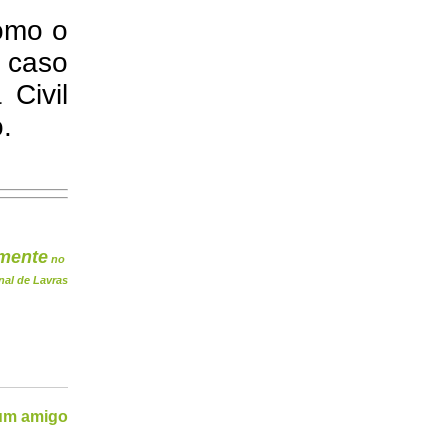
omo o
 caso
 Civil
.
mente
no
nal de Lavras
 um amigo