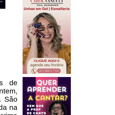
es de
ntem,
a São
ada na