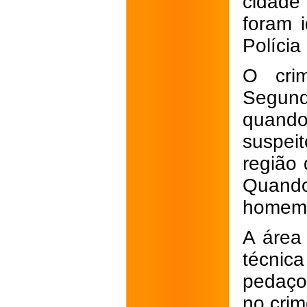
cidade
foram i
Polícia 
O cri
Segund
quando
suspei
região
Quando
homem 
A área 
técnic
pedaço
no crim