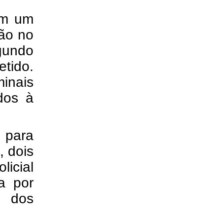
ram um
ção no
gundo
tido.
inais
dos à
a para
, dois
licial
a por
m dos