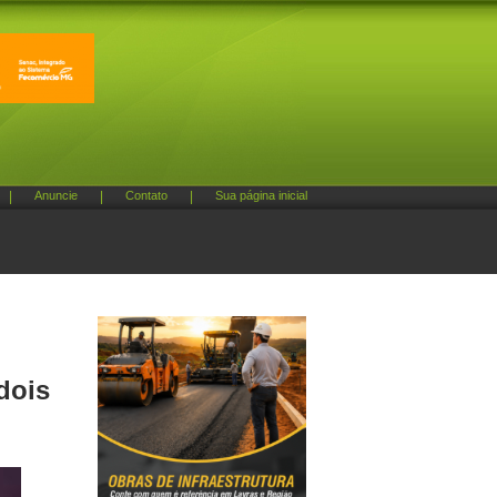
|
Anuncie
|
Contato
|
Sua página inicial
dois