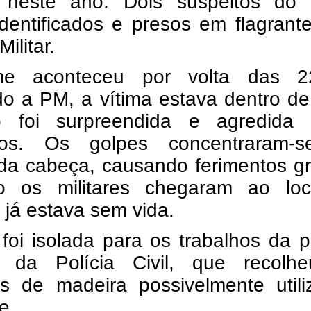
 neste ano. Dois suspeitos do 
dentificados e presos em flagrant
Militar.
me aconteceu por volta das 2
o a PM, a vítima estava dentro de
 foi surpreendida e agredida 
tos. Os golpes concentraram-
 da cabeça, causando ferimentos g
 os militares chegaram ao loc
já estava sem vida.
foi isolada para os trabalhos da p
a da Polícia Civil, que recolh
s de madeira possivelmente utili
e.