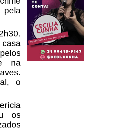
crime
e pela
2h30.
 casa
pelos
se na
raves.
al, o
erícia
eu os
zados