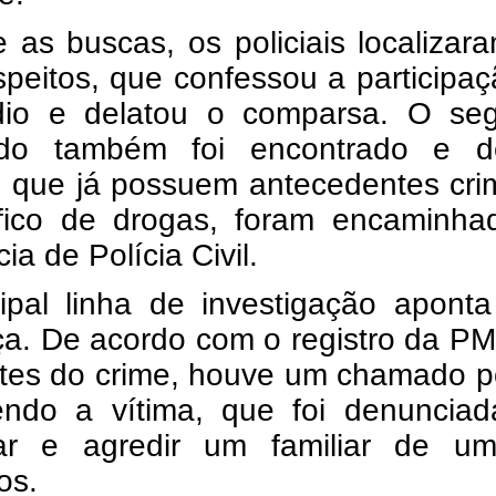
 as buscas, os policiais localiza
peitos, que confessou a participa
dio e delatou o comparsa. O se
ido também foi encontrado e de
 que já possuem antecedentes crim
áfico de drogas, foram encaminha
ia de Polícia Civil.
cipal linha de investigação apont
a. De acordo com o registro da PM
tes do crime, houve um chamado po
endo a vítima, que foi denunciad
r e agredir um familiar de u
os.