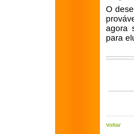
O dese
prováv
agora 
para el
Voltar