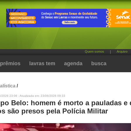
Quem somos
|
Arquivo
prêmios
lavras tem
agenda
busca
alística
/
6/2026 23:06 - Atualizada em: 23/06/2026 09:33
o Belo: homem é morto a pauladas e 
s são presos pela Polícia Militar