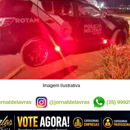
Imagem ilustrativa
rnaldelavras
@jornaldelavras
(35) 9992