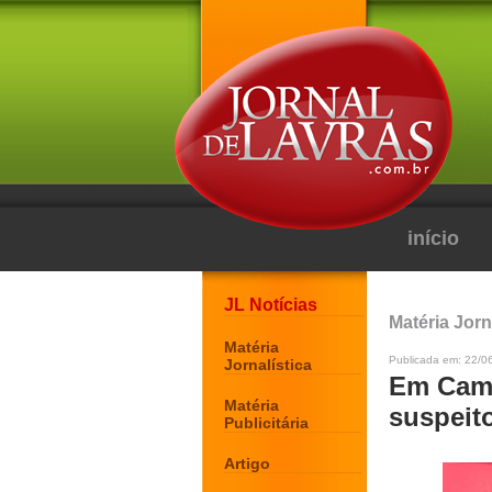
início
JL Notícias
Matéria Jorn
Matéria
Publicada em: 22/0
Jornalística
Em Camp
Matéria
suspeito
Publicitária
Artigo