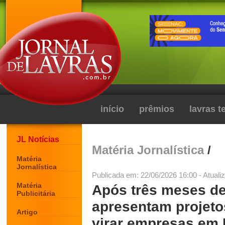
início
prêmios
lavras 
JL Notícias
Matéria Jornalística
/
Matéria
Jornalística
Publicada em: 22/06/2026 16:00 - Atuali
Matéria
Após três meses de
Publicitária
apresentam projet
Artigo
virar empresas em 