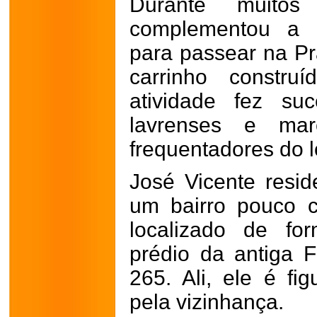
Durante muitos
complementou a r
para passear na P
carrinho constru
atividade fez su
lavrenses e ma
frequentadores do l
José Vicente resid
um bairro pouco c
localizado de fo
prédio da antiga 
265. Ali, ele é fi
pela vizinhança.