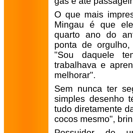
gás e até passageir
O que mais impres
Mingau é que ele
quarto ano do an
ponta de orgulho,
"Sou daquele t
trabalhava e apre
melhorar".
Sem nunca ter se
simples desenho té
tudo diretamente d
cocos mesmo", brinc
Possuidor de um