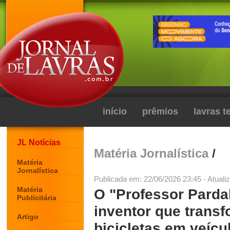
início
prêmios
lavras 
JL Notícias
Matéria Jornalística
/
Matéria
Jornalística
Publicada em: 22/06/2026 23:45 - Atuali
Matéria
O "Professor Parda
Publicitária
inventor que trans
Artigo
bicicletas em veícu