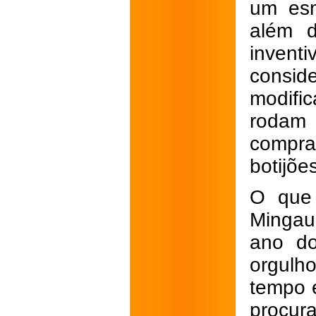
um esm
além d
invent
consid
modifi
rodam
compra
botijõe
O que 
Mingau
ano do
orgulh
tempo 
procur