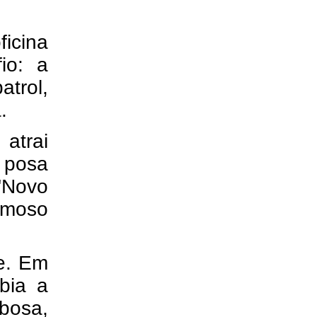
icina
io: a
atrol,
.
atrai
e posa
 "Novo
amoso
e. Em
bia a
bosa,