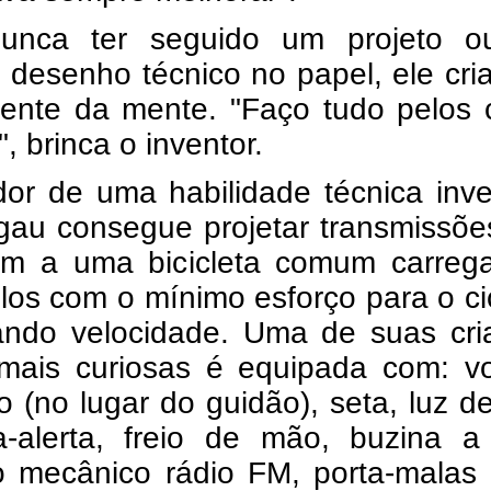
unca ter seguido um projeto 
 desenho técnico no papel, ele cri
mente da mente. "Faço tudo pelos 
 brinca o inventor.
or de uma habilidade técnica inve
gau consegue projetar transmissõe
em a uma bicicleta comum carrega
los com o mínimo esforço para o cic
ando velocidade. Uma de suas cri
 mais curiosas é equipada com: vo
o (no lugar do guidão), seta, luz de
a-alerta, freio de mão, buzina a
 mecânico rádio FM, porta-malas 