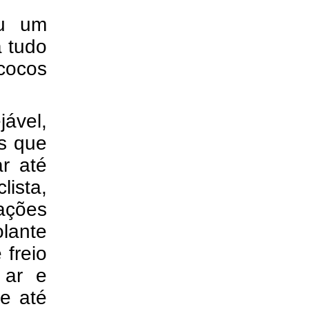
ou um
a tudo
cocos
jável,
s que
r até
lista,
ações
lante
 freio
 ar e
e até