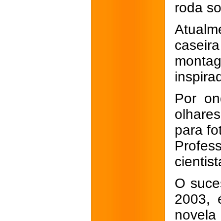
roda so
Atualm
caseir
montag
inspir
Por on
olhare
para fo
Profes
cientis
O suce
2003, 
novela