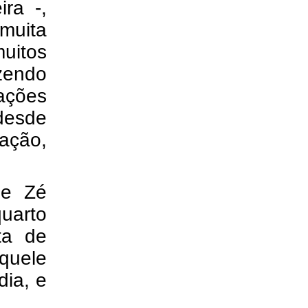
ra -,
muita
muitos
zendo
ações
desde
ação,
de Zé
uarto
ta de
quele
dia, e