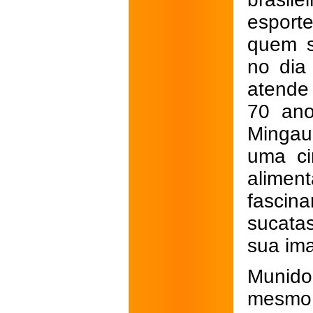
esporte
quem s
no dia
atende
70 ano
Mingau
uma ci
alimen
fascin
sucatas
sua ima
Munido
mesmo 