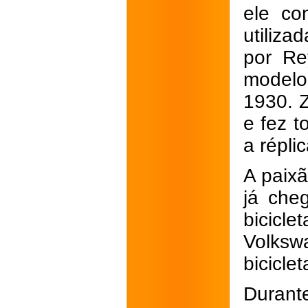
ele con
utiliz
por Re
modelo
1930. 
e fez 
a répli
A paixã
já che
bicic
Volksw
bicicle
Duran