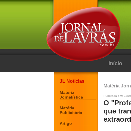
início
JL Notícias
Matéria Jorn
Matéria
Publicada em: 22/0
Jornalística
O "Prof
Matéria
que tran
Publicitária
extraord
Artigo