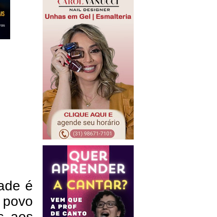
dade é
 povo
es aos