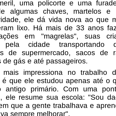
eril, uma policorte e uma furadei
e algumas chaves, martelos e 
ividade, ele dá vida nova ao que 
eram lixo. Há mais de 33 anos fa
cações em "magrelas", suas cri
 pela cidade transportando 
s de supermercado, sacos de r
s de gás e até passageiros.
mais impressiona no trabalho 
 é que ele estudou apenas até o q
 antigo primário. Com uma pon
o, ele resume sua escola: "Sou da
em que a gente trabalhava e apren
ava sempre melhorar".