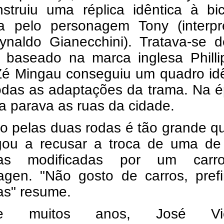
struiu uma réplica idêntica à bic
ada pelo personagem Tony (interpr
ynaldo Gianecchini). Tratava-se 
 baseado na marca inglesa Philli
Zé Mingau conseguiu um quadro idê
todas as adaptações da trama. Na 
ca parava as ruas da cidade.
o pelas duas rodas é tão grande q
gou a recusar a troca de uma de
letas modificadas por um car
agen. "Não gosto de carros, prefi
tas" resume.
te muitos anos, José Vic