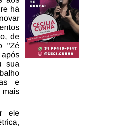
pre há
novar
entos
o, de
o "Zé
 após
u sua
balho
gas e
e mais
r ele
rica,