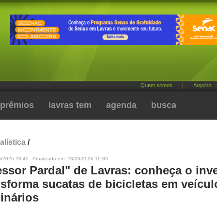
Quem somos
|
Arquivo
prêmios
lavras tem
agenda
busca
alística
/
6/2026 23:45 - Atualizada em: 23/06/2026 10:39
essor Pardal" de Lavras: conheça o inv
sforma sucatas de bicicletas em veícul
inários