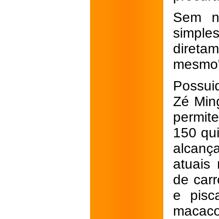
Sem n
simples
direta
mesmo",
Possuid
Zé Min
permit
150 qui
alcanç
atuais
de carr
e pisc
macaco