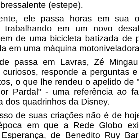
bressalente (estepe).
ente, ele passa horas em sua of
a trabalhando em um novo desaf
em de uma bicicleta batizada de p
ada em uma máquina motoniveladora
de passa em Lavras, Zé Mingau 
s curiosos, responde a perguntas 
tos, o que lhe rendeu o apelido de
sor Pardal" - uma referência ao f
ta dos quadrinhos da Disney.
sso de suas criações não é de hoj
época em que a Rede Globo exi
 Esperança, de Benedito Ruy Bar