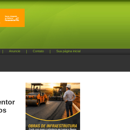
|
Anuncie
|
Contato
|
Sua página inicial
entor
os