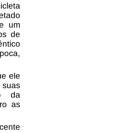
icleta
etado
de um
ps de
ntico
época,
ue ele
 suas
ro da
ro as
ente