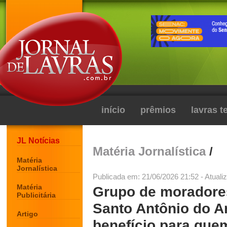
início
prêmios
lavras 
JL Notícias
Matéria Jornalística
/
Matéria
Jornalística
Publicada em: 21/06/2026 21:52 - Atuali
Matéria
Grupo de moradores
Publicitária
Santo Antônio do A
Artigo
benefício para quem