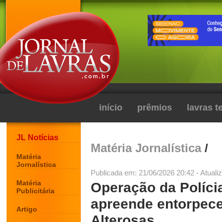
início
prêmios
lavras 
JL Notícias
Matéria Jornalística
/
Matéria
Jornalística
Publicada em: 21/06/2026 20:42 - Atuali
Matéria
Operação da Polícia
Publicitária
apreende entorpece
Artigo
Alterosas