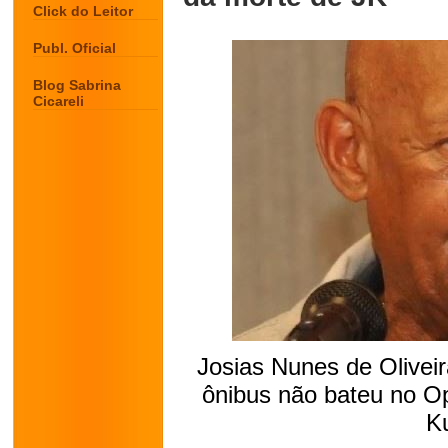
Click do Leitor
Publ. Oficial
Blog Sabrina
Cicareli
Josias Nunes de Olivei
ônibus não bateu no Op
K