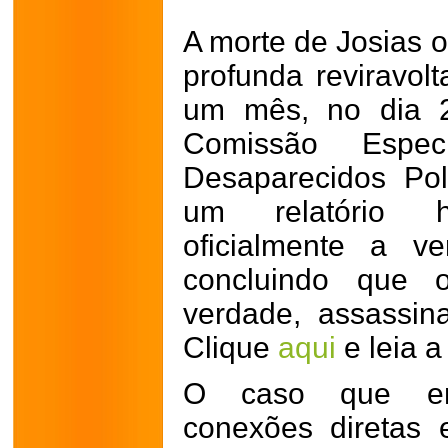
A morte de Josias
profunda reviravol
um mês, no dia 
Comissão Espe
Desaparecidos Po
um relatório 
oficialmente a v
concluindo que o
verdade, assassina
Clique
aqui
e leia a
O caso que env
conexões diretas