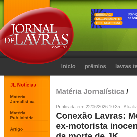
início
prêmios
lavras 
JL Notícias
Matéria Jornalística
/
Matéria
Jornalística
Publicada em: 22/06/2026 10:35 - Atuali
Matéria
Conexão Lavras: Mo
Publicitária
ex-motorista inocen
Artigo
da morte de JK