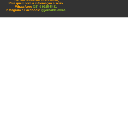
Para quem leva a informação a sério.
WhatsApp:
(35) 9 9925-5481
Instagram e Facebook:
@jornaldelavras