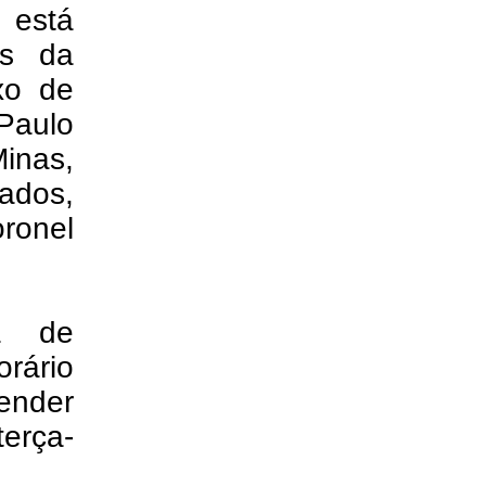
 está
ns da
xo de
Paulo
inas,
ados,
oronel
ça de
rário
tender
terça-