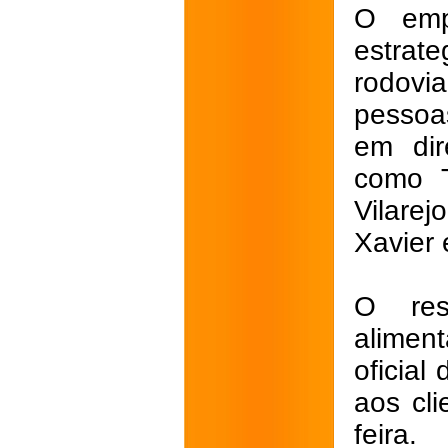
O emp
estrat
rodovi
pessoa
em dir
como T
Vilare
Xavier 
O res
alimen
oficial
aos cli
feira.