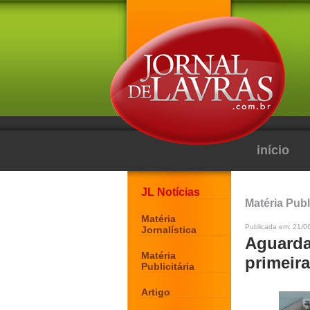
início
JL Notícias
Matéria Publi
Matéria
Publicada em: 21/0
Jornalística
Aguarda
Matéria
primeira
Publicitária
Artigo