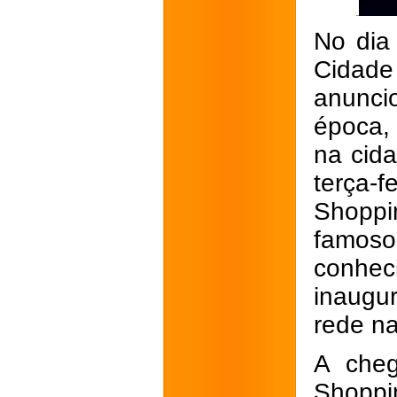
No dia
Cidade
anunci
época,
na cida
terça-
Shoppi
famoso
conhec
inaugur
rede na
A cheg
Shoppi