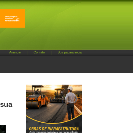
|
Anuncie
|
Contato
|
Sua página inicial
 sua