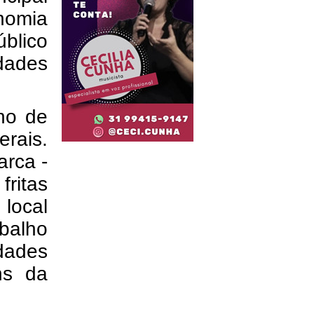
onomia
blico
dades
ano de
erais.
arca -
fritas
local
balho
idades
ns da