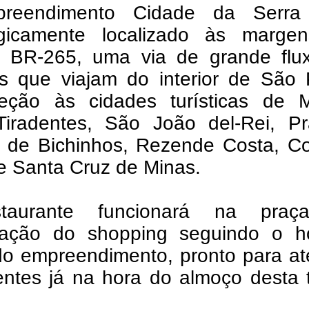
reendimento Cidade da Serra
egicamente localizado às marge
a BR-265, uma via de grande flu
s que viajam do interior de São 
eção às cidades turísticas de M
iradentes, São João del-Rei, Pr
jo de Bichinhos, Rezende Costa, C
e Santa Cruz de Minas.
taurante funcionará na pra
tação do shopping seguindo o ho
 do empreendimento, pronto para a
entes já na hora do almoço desta 