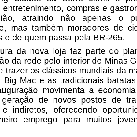
e entretenimento, compras e gastr
ião, atraindo não apenas o pú
se, mas também moradores de ci
as e de quem passa pela BR-265.
tura da nova loja faz parte do pl
o da rede pelo interior de Minas G
 trazer os clássicos mundiais da m
Big Mac e as tradicionais batatas 
nauguração movimenta a economia 
geração de novos postos de tra
s e indiretos, oferecendo oportun
meiro emprego para muitos jove