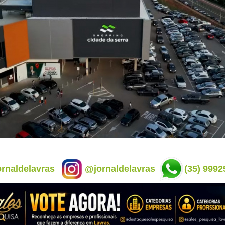
rnaldelavras
@jornaldelavras
(35) 9992