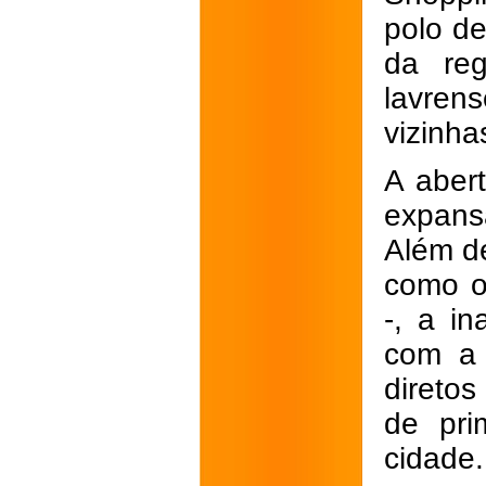
polo d
da reg
lavren
vizinh
A aber
expansã
Além de
como o 
-, a i
com a 
direto
de pri
cidade.