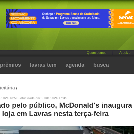
Quem somos
|
Arquivo
prêmios
lavras tem
agenda
busca
citária
/
6/2026 13:50 - Atualizada em: 21/06/2026 17:35
do pelo público, McDonald's inaugura
 loja em Lavras nesta terça-feira