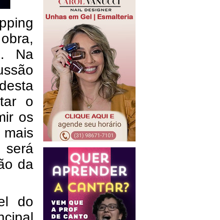
pping
 obra,
s. Na
ussão
 desta
tar o
ir os
 mais
 será
ção da
el do
cipal