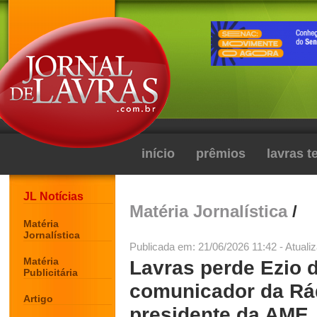
início
prêmios
lavras 
JL Notícias
Matéria Jornalística
/
Matéria
Jornalística
Publicada em: 21/06/2026 11:42 - Atuali
Matéria
Lavras perde Ezio 
Publicitária
comunicador da Rád
Artigo
presidente da AME