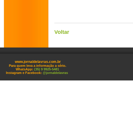
Voltar
www.jornaldelavras.com.br
Para quem leva a informação a sério.
WhatsApp:
(35) 9 9925-5481
Instagram e Facebook:
@jornaldelavras