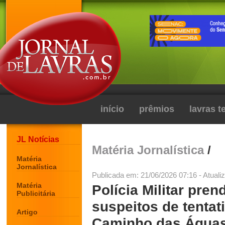
início
prêmios
lavras 
JL Notícias
Matéria Jornalística
/
Matéria
Jornalística
Publicada em: 21/06/2026 07:16 - Atuali
Matéria
Polícia Militar pre
Publicitária
suspeitos de tentat
Artigo
Caminho das Água