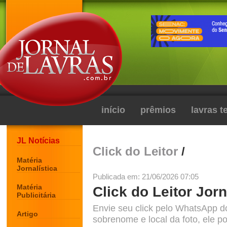
início
prêmios
lavras 
JL Notícias
Click do Leitor
/
Matéria
Jornalística
Publicada em: 21/06/2026 07:05
Matéria
Click do Leitor Jorn
Publicitária
Envie seu click pelo WhatsApp d
Artigo
sobrenome e local da foto, ele po