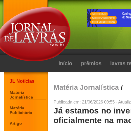
início
prêmios
lavras 
JL Notícias
Matéria Jornalística
/
Matéria
Jornalística
Publicada em: 21/06/2026 09:55 - Atuali
Matéria
Já estamos no inve
Publicitária
oficialmente na ma
Artigo