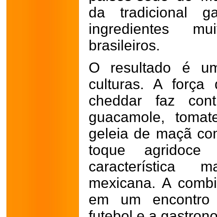
da tradicional g
ingredientes mu
brasileiros.
O resultado é um
culturas. A forç
cheddar faz cont
guacamole, tomat
geleia de maçã co
toque agridoce 
característica 
mexicana. A combi
em um encontro 
futebol e a gastron