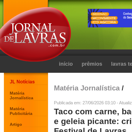
início
prêmios
lavras 
JL Notícias
Matéria Jornalística
/
Matéria
Jornalística
Publicada em: 27/06/2026 03:10 - Atuali
Matéria
Taco com carne, ba
Publicitária
e geleia picante: cr
Artigo
Festival de Lavras