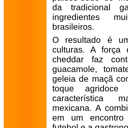
da tradicional g
ingredientes mu
brasileiros.
O resultado é um
culturas. A forç
cheddar faz cont
guacamole, tomat
geleia de maçã co
toque agridoce 
característica 
mexicana. A combi
em um encontro 
futebol e a gastron