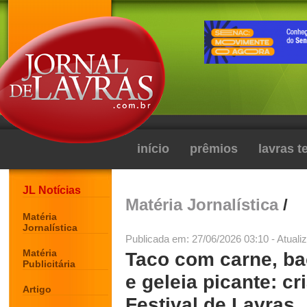
início
prêmios
lavras 
JL Notícias
Matéria Jornalística
/
Matéria
Jornalística
Publicada em: 27/06/2026 03:10 - Atuali
Matéria
Taco com carne, ba
Publicitária
e geleia picante: cr
Artigo
Festival de Lavras