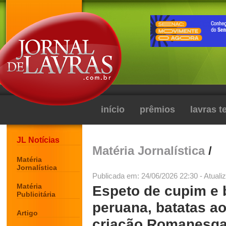
início
prêmios
lavras 
JL Notícias
Matéria Jornalística
/
Matéria
Jornalística
Publicada em: 24/06/2026 22:30 - Atuali
Matéria
Espeto de cupim e b
Publicitária
peruana, batatas a
Artigo
criação Romanesqaa