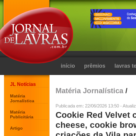
início
prêmios
lavras 
JL Notícias
Matéria Jornalística
/
Matéria
Jornalística
Publicada em: 22/06/2026 13:50 - Atuali
Matéria
Cookie Red Velvet 
Publicitária
cheese, cookie bro
Artigo
criações da Vila pa